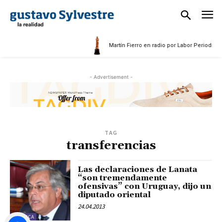
5
Martín Fierro en radio por Labor Periodísti
- Advertisement -
TAG
transferencias
Las declaraciones de Lanata
“son tremendamente
ofensivas” con Uruguay, dijo un
diputado oriental
24.04.2013
POLÍTICA