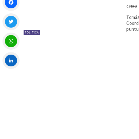
Cativa
Facebook
Tomás 
Coord
puntua
POLÍTICA
Twitter
WhatsApp
LinkedIn