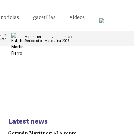
noticias
gacetillas
videos
 2025
Martín Fierro de Cable por Labor
utor
Periodística Masculina 2025
m
Latest news
Germán Martínez: «La gente