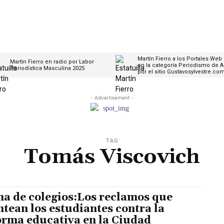
Martín Fierro a los Portales Web
Martín Fierro en radio por Labor
en la categoría Periodismo de A
Periodística Masculina 2025
por el sitio Gustavosylvestre.co
- Advertisement -
TAG
Tomás Viscovich
a de colegios:Los reclamos que
ntean los estudiantes contra la
orma educativa en la Ciudad