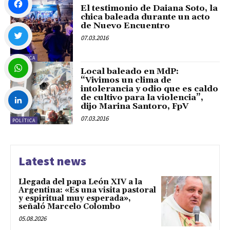
El testimonio de Daiana Soto, la
chica baleada durante un acto
de Nuevo Encuentro
Facebook
07.03.2016
POLÍTICA
Twitter
Local baleado en MdP:
“Vivimos un clima de
intolerancia y odio que es caldo
WhatsApp
de cultivo para la violencia”,
dijo Marina Santoro, FpV
07.03.2016
POLÍTICA
LinkedIn
Latest news
Llegada del papa León XIV a la
Argentina: «Es una visita pastoral
y espiritual muy esperada»,
señaló Marcelo Colombo
05.08.2026