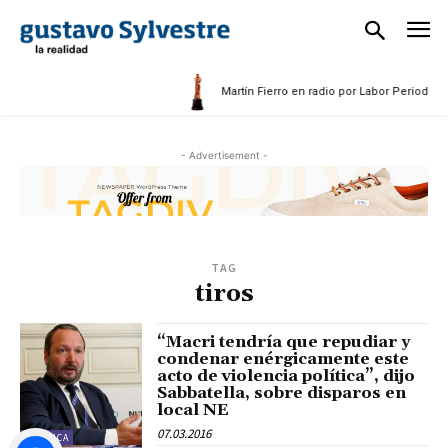
5
Martín Fierro en radio por Labor Periodístic
- Advertisement -
TAG
tiros
“Macri tendría que repudiar y
condenar enérgicamente este
acto de violencia política”, dijo
Sabbatella, sobre disparos en
local NE
07.03.2016
POLÍTICA