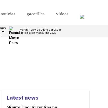
noticias
gacetillas
videos
 2025
Martín Fierro de Cable por Labor
utor
Periodística Masculina 2025
m
Latest news
Minuto Uno: Argentina no