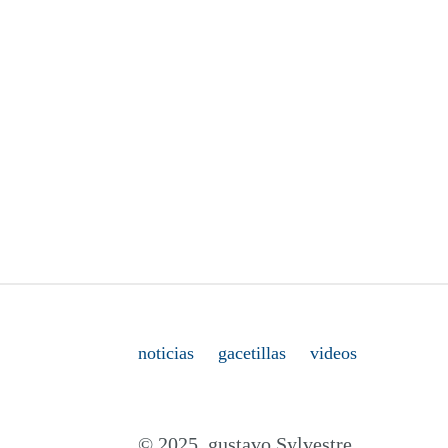
noticias
gacetillas
videos
© 2025. gustavo Sylvestre