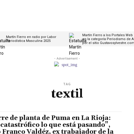
Martín Fierro a los Portales Web
Martín Fierro en radio por Labor
en la categoría Periodismo de A
Periodística Masculina 2025
por el sitio Gustavosylvestre.co
- Advertisement -
TAG
textil
rre de planta de Puma en La Rioja:
 catastrófico lo que está pasando”,
o Franco Valdéz, ex trabajador de la