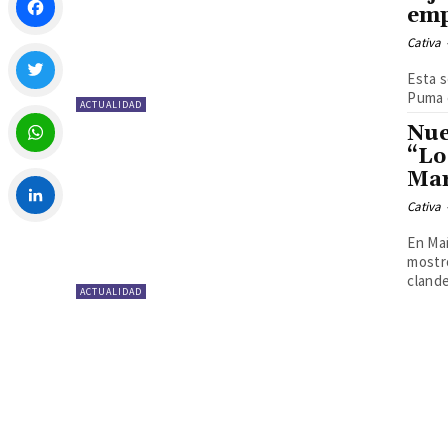
emp
Cativa
Facebook
Esta s
Puma e
ACTUALIDAD
Twitter
Nue
“Lo
Mar
WhatsApp
Cativa
LinkedIn
En Mañ
mostró
clande
ACTUALIDAD