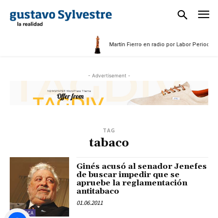
5
Martín Fierro en radio por Labor Periodísti
- Advertisement -
TAG
tabaco
Ginés acusó al senador Jenefes
de buscar impedir que se
apruebe la reglamentación
antitabaco
01.06.2011
POLÍTICA