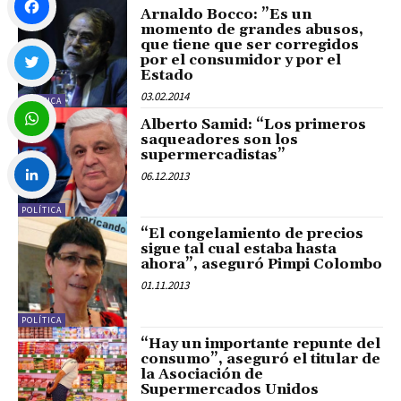
Arnaldo Bocco: ”Es un
momento de grandes abusos,
que tiene que ser corregidos
Facebook
por el consumidor y por el
Estado
03.02.2014
POLÍTICA
Twitter
Alberto Samid: “Los primeros
saqueadores son los
supermercadistas”
WhatsApp
06.12.2013
POLÍTICA
LinkedIn
“El congelamiento de precios
sigue tal cual estaba hasta
ahora”, aseguró Pimpi Colombo
01.11.2013
POLÍTICA
“Hay un importante repunte del
consumo”, aseguró el titular de
la Asociación de
Supermercados Unidos