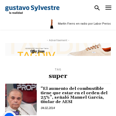
5
Martín Fierro en radio por Labor Periodísti
- Advertisement -
TAG
super
“El aumento del combustible
tiene que estar en el orden del
25%”, señaló Manuel García,
titular de AESI
04.02.2014
POLÍTICA