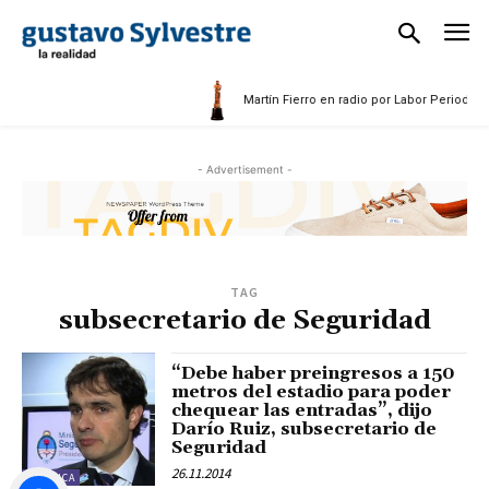
5
Martín Fierro en radio por Labor Periodísti
- Advertisement -
TAG
subsecretario de Seguridad
“Debe haber preingresos a 150
metros del estadio para poder
chequear las entradas”, dijo
Darío Ruiz, subsecretario de
Seguridad
26.11.2014
POLÍTICA