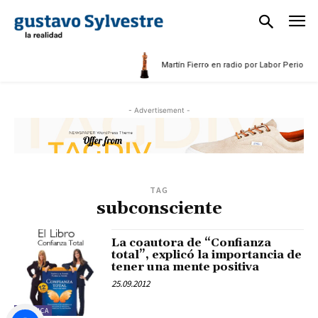
25
Martín Fierro en radio por Labor Periodíst
- Advertisement -
TAG
subconsciente
La coautora de “Confianza
total”, explicó la importancia de
tener una mente positiva
25.09.2012
POLÍTICA