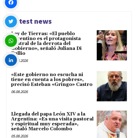
Facebook
Latest news
Ley de Tierras: «El pueblo
Twitter
argentino es el protagonista
central de la derrota del
Gobierno», señaló Juliana Di
Tullio
WhatsApp
06.08.2026
LinkedIn
«Este gobierno no escucha ni
tiene en cuenta a los pobres»,
precisó Esteban «Gringo» Castro
06.08.2026
Llegada del papa León XIV a la
Argentina: «Es una visita pastoral
y espiritual muy esperada»,
señaló Marcelo Colombo
05.08.2026