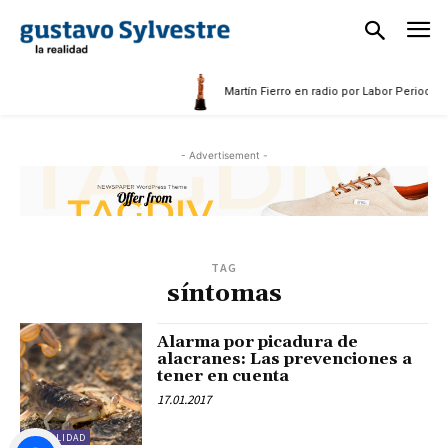
5
Martín Fierro en radio por Labor Periodísti
- Advertisement -
TAG
síntomas
Alarma por picadura de
alacranes: Las prevenciones a
tener en cuenta
17.01.2017
ACTUALIDAD