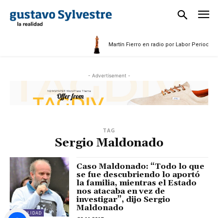
5
Martín Fierro en radio por Labor Periodísti
- Advertisement -
TAG
Sergio Maldonado
Caso Maldonado: “Todo lo que
se fue descubriendo lo aportó
la familia, mientras el Estado
nos atacaba en vez de
investigar”, dijo Sergio
Maldonado
ACTUALIDAD