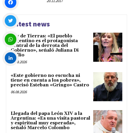
20.11.2017
Facebook
Latest news
Twitter
Ley de Tierras: «El pueblo
argentino es el protagonista
central de la derrota del
Gobierno», señaló Juliana Di
WhatsApp
Tullio
06.08.2026
LinkedIn
«Este gobierno no escucha ni
tiene en cuenta a los pobres»,
precisó Esteban «Gringo» Castro
06.08.2026
Llegada del papa León XIV a la
Argentina: «Es una visita pastoral
y espiritual muy esperada»,
señaló Marcelo Colombo