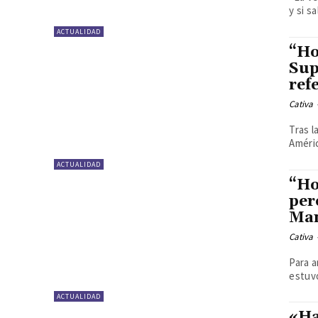
y si s
ACTUALIDAD
“Ho
Sup
ref
Cativa
Tras l
Améric
ACTUALIDAD
“Ho
per
Man
Cativa
Para a
estuvo
ACTUALIDAD
«Ha