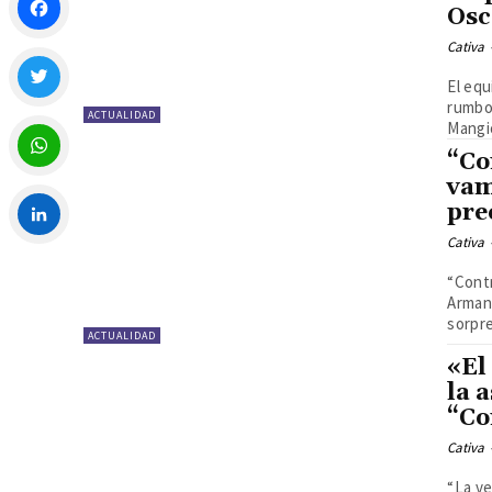
Osc
Cativa
Facebook
El equ
rumbo y en
ACTUALIDAD
Twitter
Mangio
“Co
vam
WhatsApp
pre
Cativa
LinkedIn
“Contr
Arman
sorpre
ACTUALIDAD
«El
la 
“Co
Cativa
“La ve