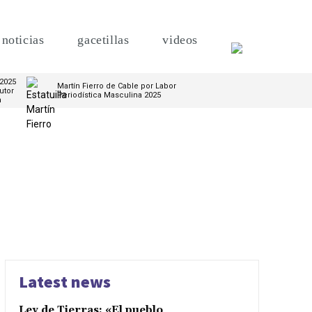
noticias
gacetillas
videos
 2025
Martín Fierro de Cable por Labor
utor
Periodística Masculina 2025
m
Latest news
Ley de Tierras: «El pueblo