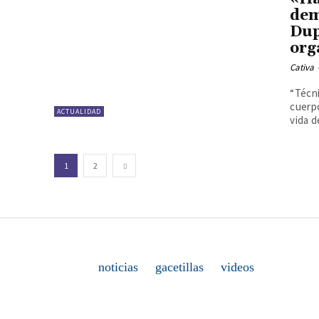
dem
Dup
org
Cativa
“Técn
cuerpo
ACTUALIDAD
vida d
1
2
noticias
gacetillas
videos