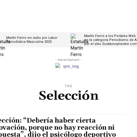
Martín Fierro a los Portales Web
Martín Fierro en radio por Labor
en la categoría Periodismo de A
Periodística Masculina 2025
por el sitio Gustavosylvestre.co
- Advertisement -
TAG
Selección
ección: “Debería haber cierta
ovación, porque no hay reacción ni
puesta”, dijo el psicólogo deportivo