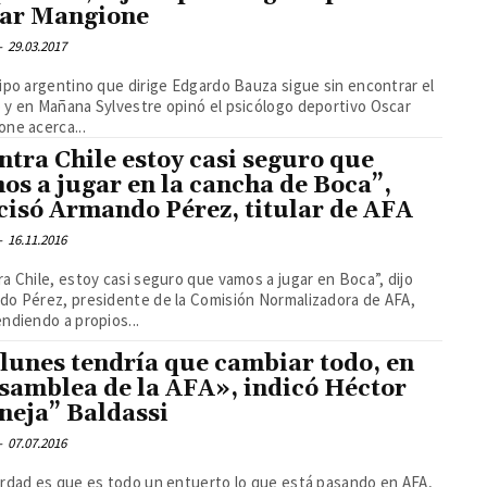
ar Mangione
-
29.03.2017
ipo argentino que dirige Edgardo Bauza sigue sin encontrar el
 Mañana Sylvestre opinó el psicólogo deportivo Oscar
ne acerca...
ntra Chile estoy casi seguro que
os a jugar en la cancha de Boca”,
cisó Armando Pérez, titular de AFA
-
16.11.2016
a Chile, estoy casi seguro que vamos a jugar en Boca”, dijo
do Pérez, presidente de la Comisión Normalizadora de AFA,
ndiendo a propios...
 lunes tendría que cambiar todo, en
asamblea de la AFA», indicó Héctor
neja” Baldassi
-
07.07.2016
rdad es que es todo un entuerto lo que está pasando en AFA,