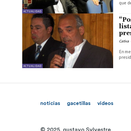
que de
ACTUALIDAD
“Po
lis
pre
Cativa
En med
presid
ACTUALIDAD
noticias
gacetillas
videos
© 2025. gustavo Sylvestre