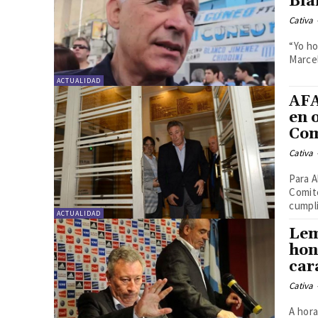
Bla
Cativa
“Yo ho
Marcel
ACTUALIDAD
AFA
en 
Com
Cativa
Para A
Comité
cumpli
ACTUALIDAD
Lem
hon
car
Cativa
A hora