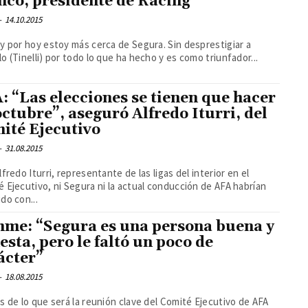
nco, presidente de Racing
-
14.10.2015
y por hoy estoy más cerca de Segura. Sin desprestigiar a
o (Tinelli) por todo lo que ha hecho y es como triunfador...
: “Las elecciones se tienen que hacer
octubre”, aseguró Alfredo Iturri, del
ité Ejecutivo
-
31.08.2015
lfredo Iturri, representante de las ligas del interior en el
 Ejecutivo, ni Segura ni la actual conducción de AFA habrían
do con...
me: “Segura es una persona buena y
esta, pero le faltó un poco de
ácter”
-
18.08.2015
s de lo que será la reunión clave del Comité Ejecutivo de AFA