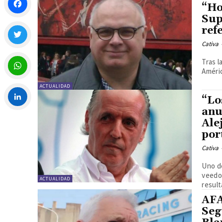
“Ho
Sup
Facebook
ref
Cativa
Twitter
Tras l
Améric
ACTUALIDAD
WhatsApp
“Lo
anu
LinkedIn
Ale
por
Cativa
Uno de
veedor
ACTUALIDAD
result
AFA
Seg