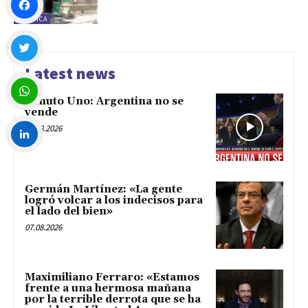
POLÍTICA
Facebook
Latest news
Twitter
Minuto Uno: Argentina no se
vende
WhatsApp
07.08.2026
LinkedIn
Germán Martínez: «La gente
logró volcar a los indecisos para
el lado del bien»
07.08.2026
Maximiliano Ferraro: «Estamos
frente a una hermosa mañana
por la terrible derrota que se ha