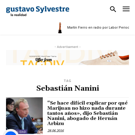
5
Martín Fierro en radio por Labor Periodísti
- Advertisement -
TAG
Sebastián Nanini
“Se hace difícil explicar por qué
Marijuan no hizo nada durante
tantos años», dijo Sebastián
Nanini, abogado de Hernán
Arbizu
28.06.2016
ACTUALIDAD