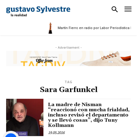
Martín Fierro en radio por Labor Periodística Masc
- Advertisement -
TAG
Sara Garfunkel
La madre de Nisman
“reaccionó con mucha frialdad,
incluso revisó el departamento
y se llevó cosas”, dijo Tuny
Kollmann
19.05.2016
ACTUALIDAD