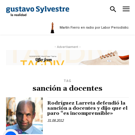
Martín Fierro en radio por Labor Periodística Ma
- Advertisement -
TAG
sanción a docentes
Rodríguez Larreta defendió la
sanción a docentes y dijo que el
paro “es incomprensible»
31.08.2012
POLÍTICA