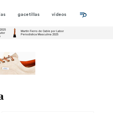
ias
gacetillas
videos
 2025
Martín Fierro de Cable por Labor
utor
Periodística Masculina 2025
m
a