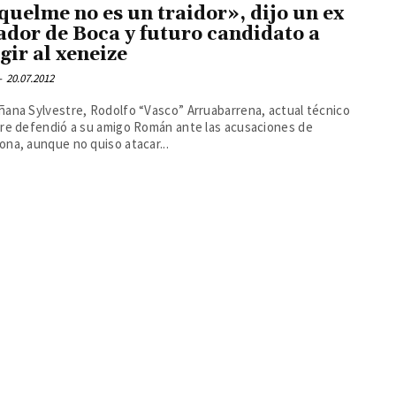
quelme no es un traidor», dijo un ex
ador de Boca y futuro candidato a
igir al xeneize
-
20.07.2012
ana Sylvestre, Rodolfo “Vasco” Arruabarrena, actual técnico
gre defendió a su amigo Román ante las acusaciones de
na, aunque no quiso atacar...