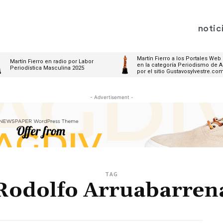
notic
Martín Fierro a los Portales Web
Martín Fierro en radio por Labor
en la categoría Periodismo de A
Periodística Masculina 2025
por el sitio Gustavosylvestre.co
- Advertisement -
TAG
Rodolfo Arruabarren