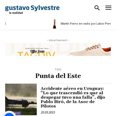
025
Martín Fierro en radio por Labor Periodís
- Advertisement -
TAG
Punta del Este
Accidente aéreo en Uruguay:
“Lo que trascendió es que al
despegar tuvo una falla”, dijo
Pablo Biró, de la Asoc de
Pilotos
20.03.2015
EL MUNDO