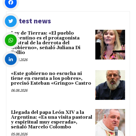
Facebook
Latest news
Ley de Tierras: «El pueblo
Twitter
argentino es el protagonista
central de la derrota del
Gobierno», señaló Juliana Di
Tullio
WhatsApp
06.08.2026
LinkedIn
«Este gobierno no escucha ni
tiene en cuenta a los pobres»,
precisó Esteban «Gringo» Castro
06.08.2026
Llegada del papa León XIV a la
Argentina: «Es una visita pastoral
y espiritual muy esperada»,
señaló Marcelo Colombo
05.08.2026