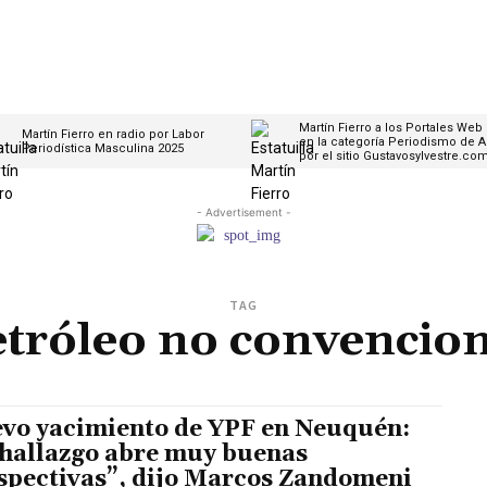
Martín Fierro a los Portales Web
Martín Fierro en radio por Labor
en la categoría Periodismo de A
Periodística Masculina 2025
por el sitio Gustavosylvestre.co
- Advertisement -
TAG
etróleo no convencion
vo yacimiento de YPF en Neuquén:
 hallazgo abre muy buenas
spectivas”, dijo Marcos Zandomeni