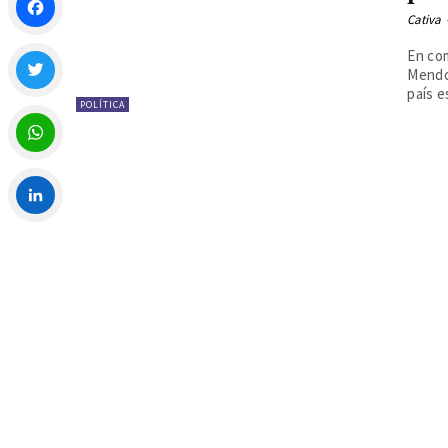
Cativa
Facebook
En com
Mendo
país e
POLÍTICA
Twitter
WhatsApp
LinkedIn