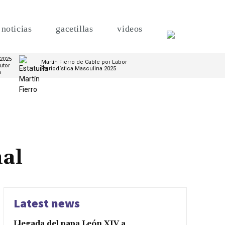
noticias
gacetillas
videos
 2025
Martín Fierro de Cable por Labor
utor
Periodística Masculina 2025
m
al
Latest news
Llegada del papa León XIV a