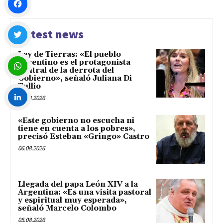
Facebook
Latest news
Ley de Tierras: «El pueblo
Twitter
argentino es el protagonista
central de la derrota del
Gobierno», señaló Juliana Di
Tullio
WhatsApp
06.08.2026
LinkedIn
«Este gobierno no escucha ni
tiene en cuenta a los pobres»,
precisó Esteban «Gringo» Castro
06.08.2026
Llegada del papa León XIV a la
Argentina: «Es una visita pastoral
y espiritual muy esperada»,
señaló Marcelo Colombo
05.08.2026