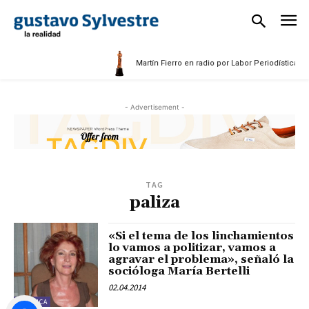
Martín Fierro en radio por Labor Periodística Ma
- Advertisement -
TAG
paliza
«Si el tema de los linchamientos
lo vamos a politizar, vamos a
agravar el problema», señaló la
socióloga María Bertelli
02.04.2014
POLÍTICA