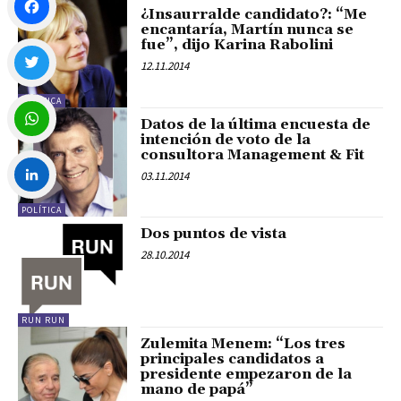
¿Insaurralde candidato?: “Me
encantaría, Martín nunca se
fue”, dijo Karina Rabolini
Facebook
12.11.2014
POLÍTICA
Twitter
Datos de la última encuesta de
intención de voto de la
consultora Management & Fit
WhatsApp
03.11.2014
POLÍTICA
LinkedIn
Dos puntos de vista
28.10.2014
RUN RUN
Zulemita Menem: “Los tres
principales candidatos a
presidente empezaron de la
mano de papá”