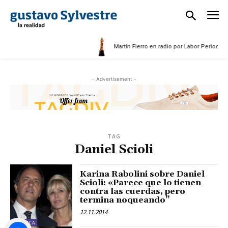
5
Martín Fierro en radio por Labor Periodísti
- Advertisement -
TAG
Daniel Scioli
Karina Rabolini sobre Daniel
Scioli: «Parece que lo tienen
contra las cuerdas, pero
termina noqueando”
12.11.2014
POLÍTICA