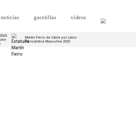
noticias
gacetillas
videos
 2025
Martín Fierro de Cable por Labor
utor
Periodística Masculina 2025
m