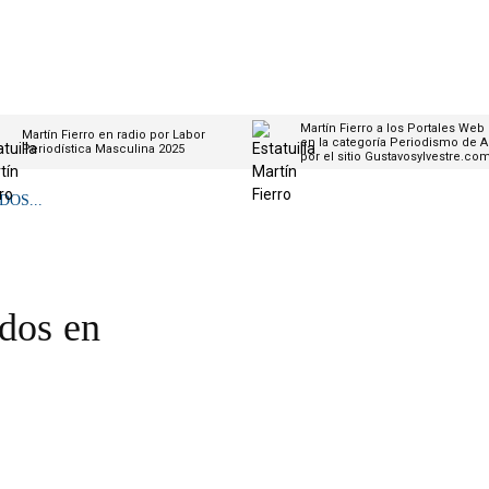
Martín Fierro a los Portales Web
Martín Fierro en radio por Labor
en la categoría Periodismo de A
Periodística Masculina 2025
por el sitio Gustavosylvestre.co
OS...
ados en