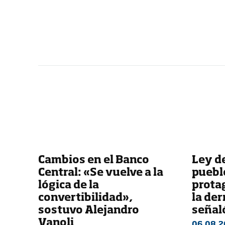
Cambios en el Banco
Ley de
Central: «Se vuelve a la
pueblo
lógica de la
prota
convertibilidad»,
la der
sostuvo Alejandro
señaló
Vanoli
06.08.2