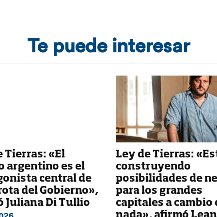
Te puede interesar
 Tierras: «El
Ley de Tierras: «E
 argentino es el
construyendo
gonista central de
posibilidades de n
rota del Gobierno»,
para los grandes
 Juliana Di Tullio
capitales a cambio 
nada», afirmó Lea
026