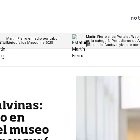
not
Martín Fierro a los Portales Web
Martín Fierro en radio por Labor
en la categoría Periodismo de A
Periodística Masculina 2025
por el sitio Gustavosylvestre.co
..
lvinas:
to en
 el museo