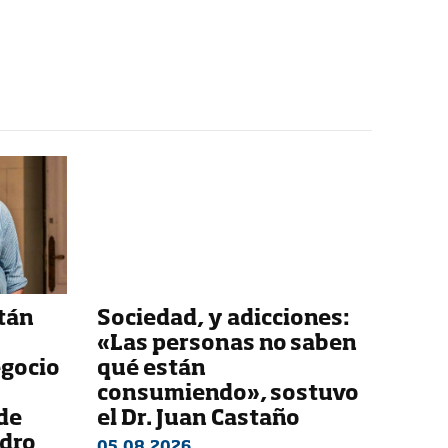
stán
Sociedad, y adicciones:
«Las personas no saben
egocio
qué están
consumiendo», sostuvo
de
el Dr. Juan Castaño
ndro
05.08.2026