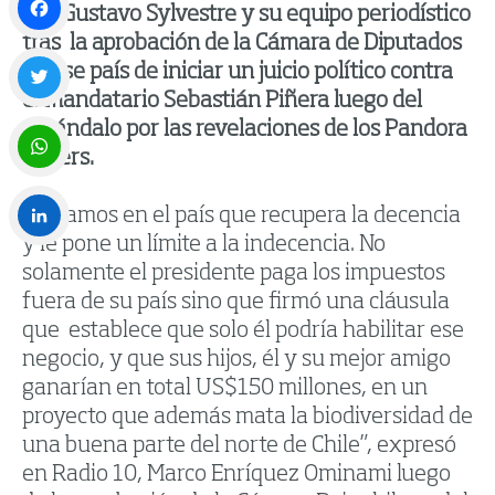
con Gustavo Sylvestre y su equipo periodístico
tras la aprobación de la Cámara de Diputados
Facebook
de ese país de iniciar un juicio político contra
el mandatario Sebastián Piñera luego del
Twitter
escándalo por las revelaciones de los Pandora
Papers.
WhatsApp
«Estamos en el país que recupera la decencia
y le pone un límite a la indecencia. No
LinkedIn
solamente el presidente paga los impuestos
fuera de su país sino que firmó una cláusula
que establece que solo él podría habilitar ese
negocio, y que sus hijos, él y su mejor amigo
ganarían en total US$150 millones, en un
proyecto que además mata la biodiversidad de
una buena parte del norte de Chile”, expresó
en Radio 10, Marco Enríquez Ominami luego