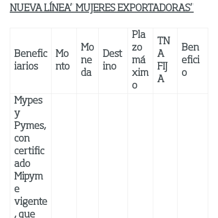
NUEVA LÍNEA” MUJERES EXPORTADORAS”
Pla
TN
Mo
zo
Ben
Benefic
Mo
Dest
A
ne
má
efici
iarios
nto
ino
FIJ
da
xim
o
A
o
Mypes
y
Pymes,
con
certific
ado
Mipym
e
vigente
, que