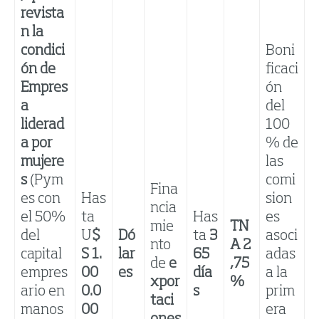
revista
n la
condici
Boni
ón de
ficaci
Empres
ón
a
del
liderad
100
a por
% de
mujere
las
s
(Pym
comi
Fina
es con
Has
sion
ncia
el 50%
ta
Has
es
mie
TN
del
U
$
Dó
ta
3
asoci
nto
A
2
capital
S
1.
lar
65
adas
de
e
,75
empres
00
es
día
a la
xpor
%
ario en
0.0
s
prim
taci
manos
00
era