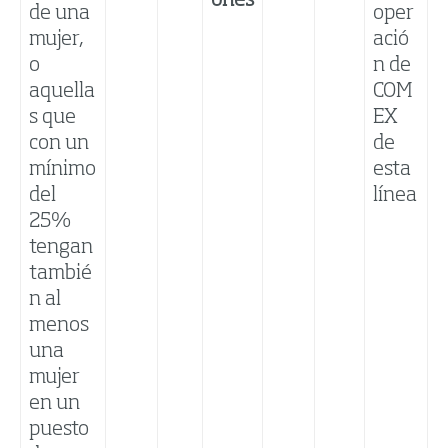
ones
de una
oper
mujer,
ació
o
n de
aquella
COM
s que
EX
con un
de
mínimo
esta
del
línea
25%
tengan
tambié
n al
menos
una
mujer
en un
puesto