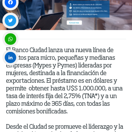
Facebook
Twitter
El
Banco Ciudad lanza una nueva línea
de
WhatsApp
créditos
para
micro, pequeñas y medianas
empresas (
Mypes y Pymes
)
lideradas por
LinkedIn
mujeres, destinada a la financiación de
exportaciones. El préstamo es en dólares y
permite obtener hasta U$S 1.000.000, a una
tasa
de interés
fija del 2,75%
(
TNA
*
) y
a un
plazo máximo de 365 días
, con todas las
comisiones bonificadas
.
Desde el Ciudad se promueve el liderazgo y la