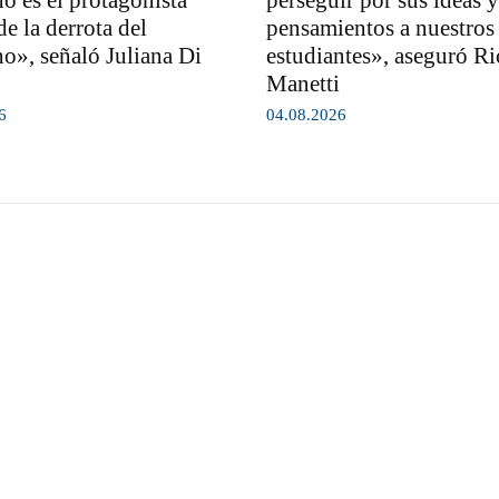
no es el protagonista
perseguir por sus ideas y
de la derrota del
pensamientos a nuestros
o», señaló Juliana Di
estudiantes», aseguró R
Manetti
6
04.08.2026