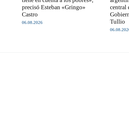
tiene en cuenta a los pobres»,
argenti
precisó Esteban «Gringo»
central 
Castro
Gobiern
Tullio
06.08.2026
06.08.202