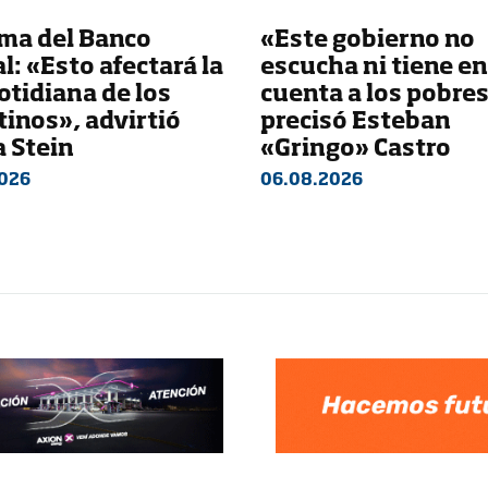
ma del Banco
«Este gobierno no
l: «Esto afectará la
escucha ni tiene en
otidiana de los
cuenta a los pobres
inos», advirtió
precisó Esteban
a Stein
«Gringo» Castro
026
06.08.2026