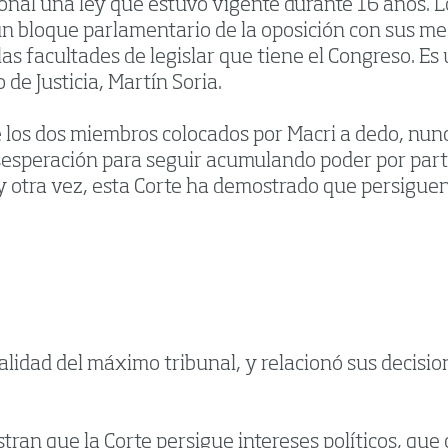
ional una ley que estuvo vigente durante 16 años. L
 un bloque parlamentario de la oposición con sus med
as facultades de legislar que tiene el Congreso. E
de Justicia, Martín Soria.
de los dos miembros colocados por Macri a dedo, nun
esperación para seguir acumulando poder por parte
 otra vez, esta Corte ha demostrado que persiguen ob
ialidad del máximo tribunal, y relacionó sus decis
ran que la Corte persigue intereses políticos, qu