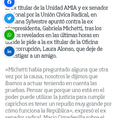
El ex titular de la Unidad AMIA y ex senador
Facebook
nacional por la Unión Cívica Radical, en
Mañana Sylvestre apuntó contra la ex
vicepresidenta, Gabriela Michetti, tras los
Twitter
audios revelados en las últimas horas en
donde le pide a la ex titular de la Oficina
WhatsApp
Anticorrupción, Laura Alonso, que deje de
investigar a un amigo.
LinkedIn
«Michetti había preguntado alguna que otra
vez por la causa, nosotros le dijimos que
íbamos a actuar teniendo en cuenta las
pruebas. Pensar que porque uno está en el
poder puede utilizar la justicia para cumplir
caprichos es tener un repudio muy grande por
cómo funciona la República», expresó el ex