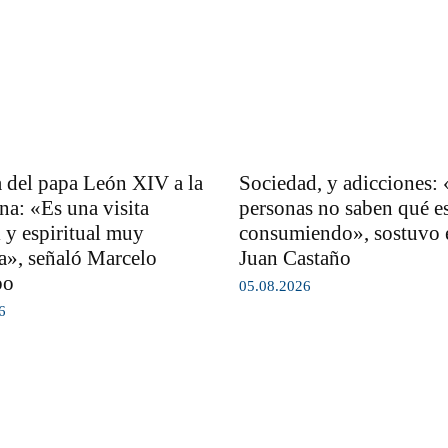
 del papa León XIV a la
Sociedad, y adicciones:
na: «Es una visita
personas no saben qué e
l y espiritual muy
consumiendo», sostuvo e
a», señaló Marcelo
Juan Castaño
bo
05.08.2026
6