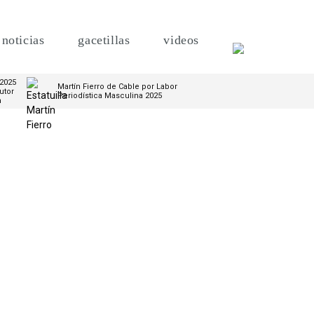
noticias
gacetillas
videos
 2025
Martín Fierro de Cable por Labor
utor
Periodística Masculina 2025
m