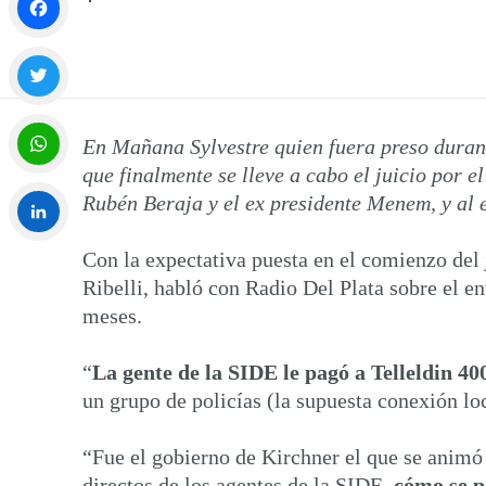
Facebook
Twitter
En Mañana Sylvestre quien fuera preso durant
que finalmente se lleve a cabo el juicio por e
WhatsApp
Rubén Beraja y el ex presidente Menem, y al e
Con la expectativa puesta en el comienzo del 
LinkedIn
Ribelli, habló con Radio Del Plata sobre el e
meses.
“
La gente de la SIDE le pagó a Telleldin 40
un grupo de policías (la supuesta conexión lo
“Fue el gobierno de Kirchner el que se animó 
directos de los agentes de la SIDE,
cómo se p