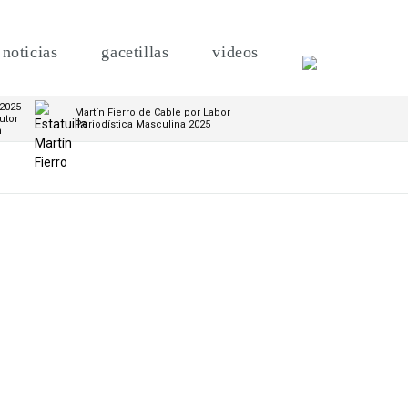
noticias
gacetillas
videos
 2025
Martín Fierro de Cable por Labor
utor
Periodística Masculina 2025
m