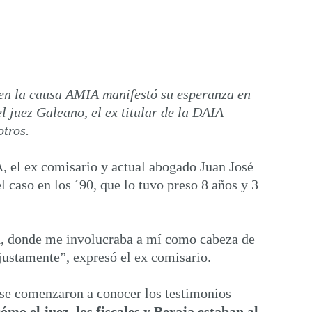
e en la causa AMIA manifestó su esperanza en
l juez Galeano, el ex titular de la DAIA
otros.
A, el ex comisario y actual abogado Juan José
 caso en los ´90, que lo tuvo preso 8 años y 3
a
, donde me involucraba a mí como cabeza de
njustamente”, expresó el ex comisario.
o se comenzaron a conocer los testimonios
mo el juez, los fiscales y Beraja estaban al