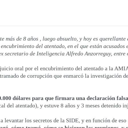
e más de 8 años , luego absuelto, y hoy es querellant
l encubrimiento del atentado, en el que están acusados e
x secretario de Inteligencia Alfredo Anzorreguy, entre 
juicio oral por el encubrimiento del atentado a la AMI
ntramado de corrupción que enmarcó la investigación del
0.000 dólares para que firmara una declaración fals
cal del atentado), y estuve 8 años y 3 meses detenido i
a levantar los secretos de la SIDE, y en función de es
agó, cómo tramó, cómo se hicieron las reuniones, y có