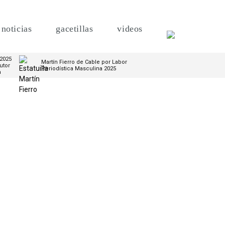
noticias
gacetillas
videos
 2025
Martín Fierro de Cable por Labor
utor
Periodística Masculina 2025
m