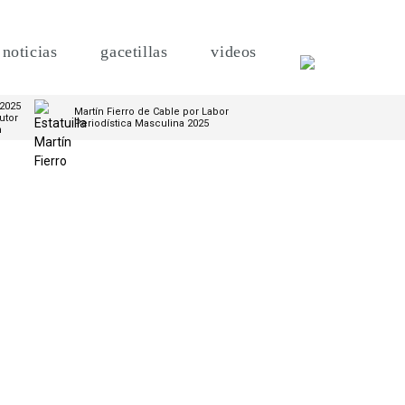
noticias
gacetillas
videos
 2025
Martín Fierro de Cable por Labor
utor
Periodística Masculina 2025
m