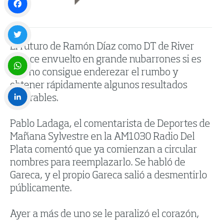
Facebook
El futuro de Ramón Díaz como DT de River
Twitter
parece envuelto en grande nubarrones si es
que no consigue enderezar el rumbo y
obtener rápidamente algunos resultados
WhatsApp
favorables.
LinkedIn
Pablo Ladaga, el comentarista de Deportes de
Mañana Sylvestre en la AM1030 Radio Del
Plata comentó que ya comienzan a circular
nombres para reemplazarlo. Se habló de
Gareca, y el propio Gareca salió a desmentirlo
públicamente.
Ayer a más de uno se le paralizó el corazón,