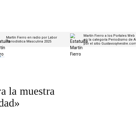
Martín Fierro a los Portales Web
Martín Fierro en radio por Labor
en la categoría Periodismo de A
Periodística Masculina 2025
por el sitio Gustavosylvestre.co
..
a la muestra
udad»