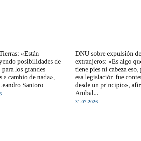
Tierras: «Están
DNU sobre expulsión d
yendo posibilidades de
extranjeros: «Es algo qu
 para los grandes
tiene pies ni cabeza eso,
es a cambio de nada»,
esa legislación fue cont
Leandro Santoro
desde un principio», afi
Aníbal...
6
31.07.2026