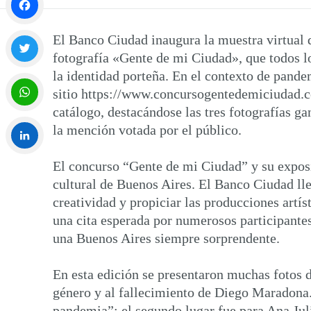
Facebook
El Banco Ciudad inaugura la muestra virtual 
fotografía «Gente de mi Ciudad», que todos los
la identidad porteña. En el contexto de pandem
Twitter
sitio https://www.concursogentedemiciudad.co
catálogo, destacándose las tres fotografías g
WhatsApp
la mención votada por el público.
El concurso “Gente de mi Ciudad” y su exposi
LinkedIn
cultural de Buenos Aires. El Banco Ciudad llev
creatividad y propiciar las producciones artís
una cita esperada por numerosos participantes
una Buenos Aires siempre sorprendente.
En esta edición se presentaron muchas fotos d
género y al fallecimiento de Diego Maradona
pandemia”; el segundo lugar fue para Ana Juli