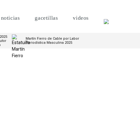
noticias
gacetillas
videos
 2025
Martín Fierro de Cable por Labor
utor
Periodística Masculina 2025
m