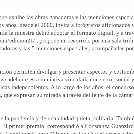
que exhibe las obras ganadoras y las menciones especia
 años, desde el 2000, invita a fotógrafos aficionados y 
ia la muestra debió adoptar el formato digital, y a tra
m/edicion21/ , propone un recorrido por una sala trid
anadoras y las 5 menciones especiales; acompañadas por 
ción permiten divulgar y presentar aspectos y costumb
a adelante esta iniciativa vinculada con su rol social 
ticas independientes. A lo largo de los años, el concurs
, que expresan su mirada a través del lente de la cámar
e la pandemia y de una ciudad quieta, solitaria. Tambi
. El primer premio correspondió a Constanza Guanzirol
a Gobbi por la obra “Mundo en fuga”; y el tercer galar