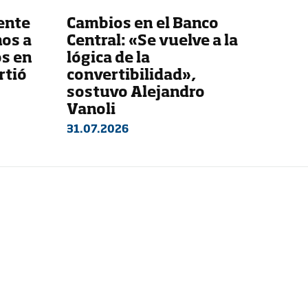
ente
Cambios en el Banco
os a
Central: «Se vuelve a la
os en
lógica de la
rtió
convertibilidad»,
sostuvo Alejandro
Vanoli
31.07.2026