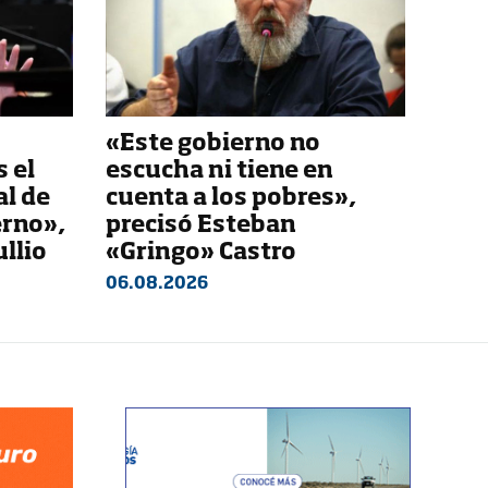
«Este gobierno no
 el
escucha ni tiene en
al de
cuenta a los pobres»,
erno»,
precisó Esteban
ullio
«Gringo» Castro
06.08.2026