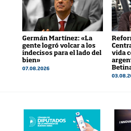
Germán Martínez: «La
Refor
gente logró volcar a los
Centra
indecisos para el lado del
vida c
bien»
argent
Betin
07.08.2026
03.08.2