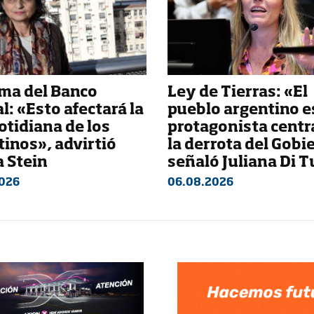
ma del Banco
Ley de Tierras: «El
l: «Esto afectará la
pueblo argentino es
otidiana de los
protagonista centr
inos», advirtió
la derrota del Gobi
a Stein
señaló Juliana Di T
026
06.08.2026