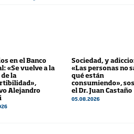
os en el Banco
Sociedad, y adiccio
l: «Se vuelve a la
«Las personas no 
 de la
qué están
tibilidad»,
consumiendo», so
vo Alejandro
el Dr. Juan Castaño
i
05.08.2026
026