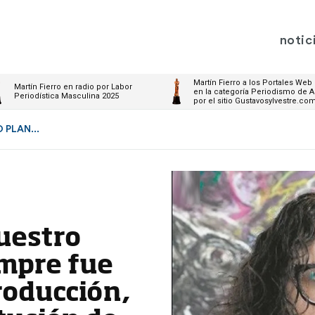
notic
Martín Fierro a los Portales Web
Martín Fierro en radio por Labor
en la categoría Periodismo de A
Periodística Masculina 2025
por el sitio Gustavosylvestre.co
 PLAN...
uestro
mpre fue
producción,