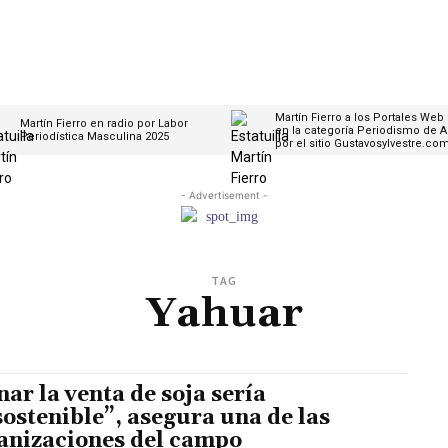
Martín Fierro a los Portales Web
Martín Fierro en radio por Labor
en la categoría Periodismo de A
Periodística Masculina 2025
por el sitio Gustavosylvestre.co
- Advertisement -
TAG
Yahuar
nar la venta de soja sería
sostenible”, asegura una de las
anizaciones del campo