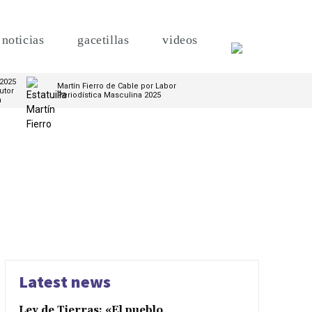
noticias
gacetillas
videos
 2025
Martín Fierro de Cable por Labor
utor
Periodística Masculina 2025
m
Latest news
Ley de Tierras: «El pueblo