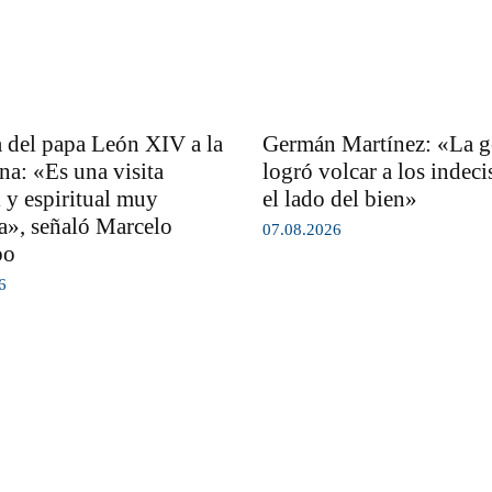
 del papa León XIV a la
Germán Martínez: «La g
na: «Es una visita
logró volcar a los indeci
l y espiritual muy
el lado del bien»
a», señaló Marcelo
07.08.2026
bo
6