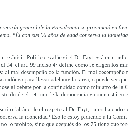
ecretaría general de la Presidencia se pronunció en fav
ema. “Él con sus 96 años de edad conserva la idoneid
 de Juicio Político evalúe si el Dr. Fayt está en cond
l 94, el art. 99 inciso 4° define cómo se eligen los min
ega al mal desempeño de la función. El mal desempeño n
ea idóneo para llevar adelante la tarea, o puede ser qu
se al debate por la continuidad como ministro de la C
sto desde el retorno de la democracia y quien está en 
crito faltándole el respeto al Dr. Fayt, quien ha dado 
onserva la idoneidad? Eso le estoy pidiendo a la Comisi
 no lo prohíbe, sino que después de los 75 tiene que t