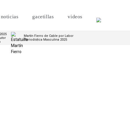
noticias
gacetillas
videos
 2025
Martín Fierro de Cable por Labor
utor
Periodística Masculina 2025
m