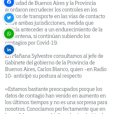
La Ciudad de Buenos Aires y la Provincia
acordaron recrudecer los controles en los
Facebook
medios de transporte en las vías de contacto
entre ambas jurisdicciones, medida que
Twitter
podría anteceder a un endurecimiento de la
cuarentena, si continúan subiendo los
contagios por Covid-19.
WhatsApp
En Mañana Sylvestre consultamos al jefe de
LinkedIn
Gabinete del gobierno de la Provincia de
Buenos Aires, Carlos Bianco, quien –en Radio
10- anticipó su postura al respecto
«Estamos bastante preocupados porque los
datos de contagio han venido en aumento en
los últimos tiempos y no es una sorpresa para
nosotros. Conocíamos perfectamente que en