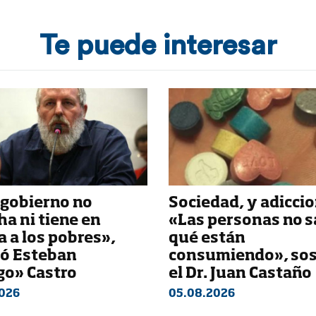
Te puede interesar
 gobierno no
Sociedad, y adiccio
a ni tiene en
«Las personas no 
 a los pobres»,
qué están
só Esteban
consumiendo», so
go» Castro
el Dr. Juan Castaño
026
05.08.2026