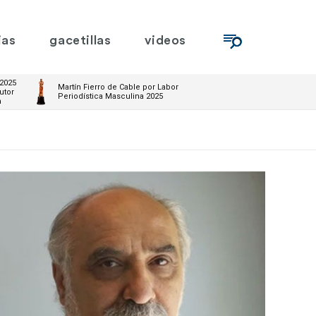
ias
gacetillas
videos
 2025
Martín Fierro de Cable por Labor
utor
Periodística Masculina 2025
m