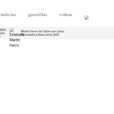
noticias
gacetillas
videos
 2025
Martín Fierro de Cable por Labor
utor
Periodística Masculina 2025
m