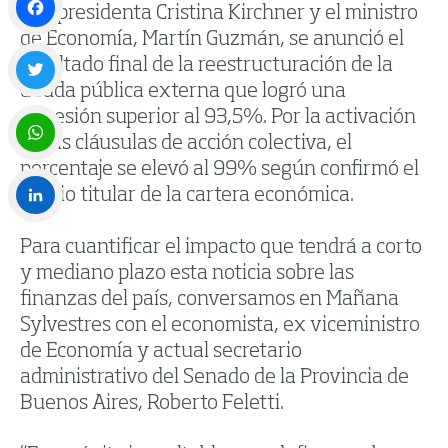
vicepresidenta Cristina Kirchner y el ministro
de Economía, Martín Guzmán, se anunció el
Facebook
resultado final de la reestructuración de la
deuda pública externa que logró una
Twitter
adhesión superior al 93,5%. Por la activación
de las cláusulas de acción colectiva, el
porcentaje se elevó al 99% según confirmó el
WhatsApp
propio titular de la cartera económica.
LinkedIn
Para cuantificar el impacto que tendrá a corto
y mediano plazo esta noticia sobre las
finanzas del país, conversamos en Mañana
Sylvestres con el economista, ex viceministro
de Economía y actual secretario
administrativo del Senado de la Provincia de
Buenos Aires, Roberto Feletti.