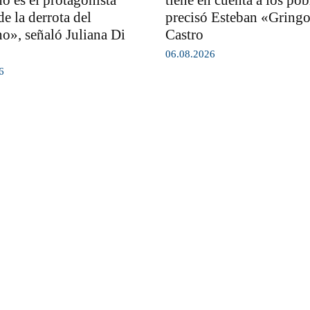
no es el protagonista
tiene en cuenta a los pob
de la derrota del
precisó Esteban «Gring
o», señaló Juliana Di
Castro
06.08.2026
6