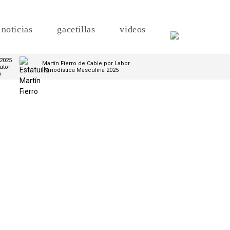
noticias
gacetillas
videos
 2025
Martín Fierro de Cable por Labor
utor
Periodística Masculina 2025
m