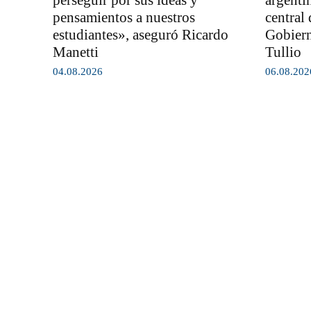
perseguir por sus ideas y
argenti
pensamientos a nuestros
central 
estudiantes», aseguró Ricardo
Gobiern
Manetti
Tullio
04.08.2026
06.08.202