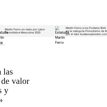
Martín Fierro a los Portales Web
Martín Fierro en radio por Labor
en la categoría Periodismo de A
Periodística Masculina 2025
por el sitio Gustavosylvestre.co
...
 las
 de valor
s y
»