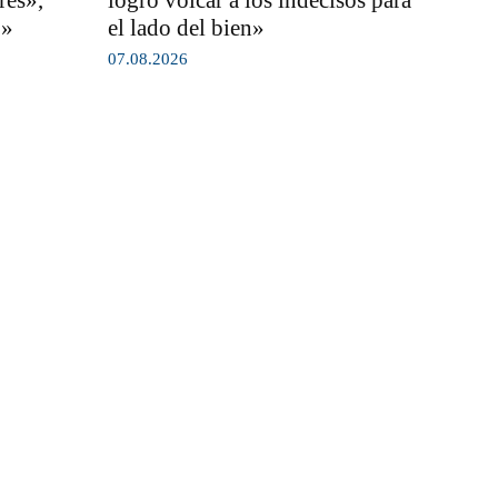
res»,
logró volcar a los indecisos para
o»
el lado del bien»
07.08.2026