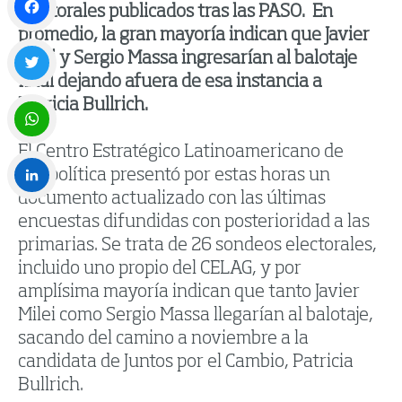
electorales publicados tras las PASO. En
promedio, la gran mayoría indican que Javier
Facebook
Milei y Sergio Massa ingresarían al balotaje
final dejando afuera de esa instancia a
Twitter
Patricia Bullrich.
El Centro Estratégico Latinoamericano de
WhatsApp
Geopolítica presentó por estas horas un
documento actualizado con las últimas
LinkedIn
encuestas difundidas con posterioridad a las
primarias. Se trata de 26 sondeos electorales,
incluido uno propio del CELAG, y por
amplísima mayoría indican que tanto Javier
Milei como Sergio Massa llegarían al balotaje,
sacando del camino a noviembre a la
candidata de Juntos por el Cambio, Patricia
Bullrich.