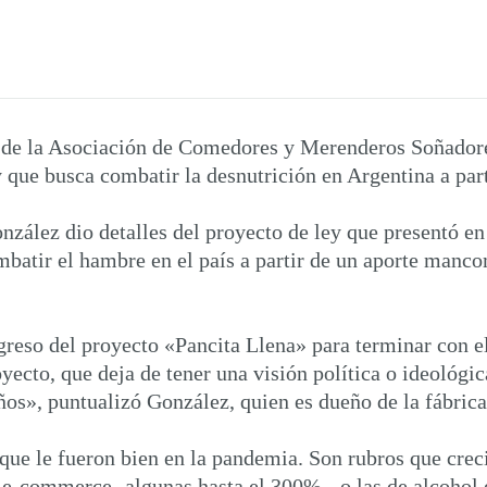
o de la Asociación de Comedores y Merenderos Soñador
 que busca combatir la desnutrición en Argentina a part
onzález dio detalles del proyecto de ley que presentó e
ombatir el hambre en el país a partir de un aporte man
ngreso del proyecto «Pancita Llena» para terminar con e
oyecto, que deja de tener una visión política o ideoló
ños», puntualizó González, quien es dueño de la fábrica
 que le fueron bien en la pandemia. Son rubros que cr
 e-commerce- algunas hasta el 300%- o las de alcohol e