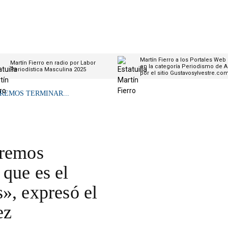
Martín Fierro a los Portales Web
Martín Fierro en radio por Labor
en la categoría Periodismo de A
Periodística Masculina 2025
por el sitio Gustavosylvestre.co
REMOS TERMINAR...
eremos
que es el
», expresó el
ez