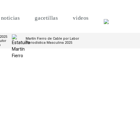
noticias
gacetillas
videos
 2025
Martín Fierro de Cable por Labor
utor
Periodística Masculina 2025
m