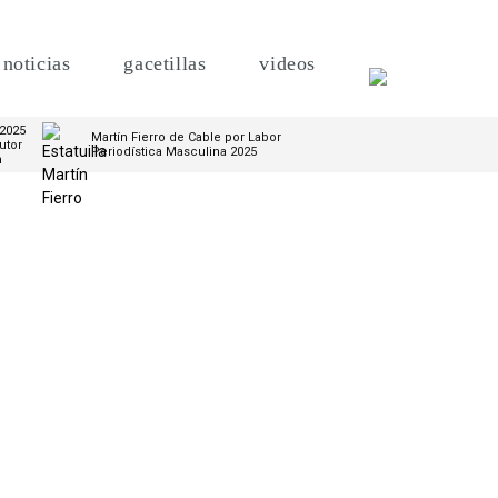
noticias
gacetillas
videos
 2025
Martín Fierro de Cable por Labor
utor
Periodística Masculina 2025
m