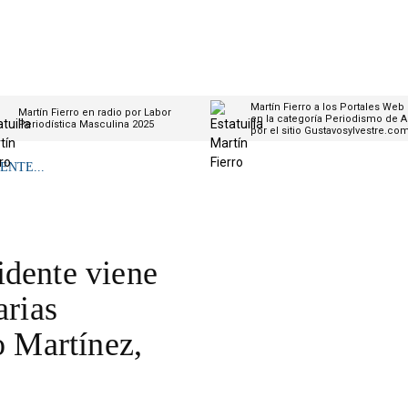
Martín Fierro a los Portales Web
Martín Fierro en radio por Labor
en la categoría Periodismo de A
Periodística Masculina 2025
por el sitio Gustavosylvestre.co
ENTE...
idente viene
arias
o Martínez,