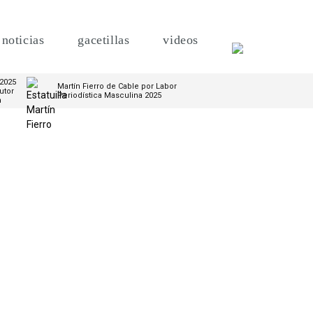
noticias
gacetillas
videos
 2025
Martín Fierro de Cable por Labor
utor
Periodística Masculina 2025
m